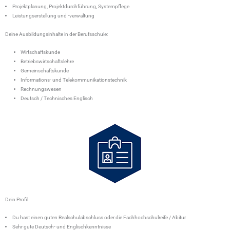
Projektplanung, Projektdurchführung, Systempflege
Leistungserstellung und -verwaltung
Deine Ausbildungsinhalte in der Berufsschule:
Wirtschaftskunde
Betriebswirtschaftslehre
Gemeinschaftskunde
Informations- und Telekommunikationstechnik
Rechnungswesen
Deutsch / Technisches Englisch
Dein Profil
Du hast einen guten Realschulabschluss oder die Fachhochschulreife / Abitur
Sehr gute Deutsch- und Englischkenntnisse