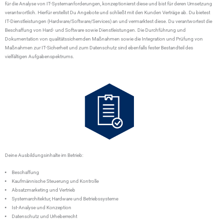
für die Analyse von IT-Systemanforderungen, konzeptionierst diese und bist für deren Umsetzung
verantwortlich. Hierfür erstellst Du Angebote und schließt mit den Kunden Verträge ab. Du bietest
IT-Dienstleistungen (Hardware/Software/Services) an und vermarktest diese. Du verantwortest die
Beschaffung von Hard- und Software sowie Dienstleistungen. Die Durchführung und
Dokumentation von qualitätssichernden Maßnahmen sowie die Integration und Prüfung von
Maßnahmen zur IT-Sicherheit und zum Datenschutz sind ebenfalls fester Bestandteil des
vielfältigen Aufgabenspektrums.
Deine Ausbildungsinhalte im Betrieb:
Beschaffung
Kaufmännische Steuerung und Kontrolle
Absatzmarketing und Vertrieb
Systemarchitektur, Hardware und Betriebssysteme
Ist-Analyse und Konzeption
Datenschutz und Urheberrecht