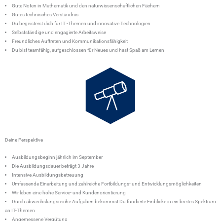
Gute Noten in Mathematik und den naturwissenschaftlichen Fächern
Gutes technisches Verständnis
Du begeisterst dich für IT -Themen und innovative Technologien
Selbstständige und engagierte Arbeitsweise
Freundliches Auftreten und Kommunikationsfähigkeit
Du bist teamfähig, aufgeschlossen für Neues und hast Spaß am Lernen
Deine Perspektive
Ausbildungsbeginn jährlich im September
Die Ausbildungsdauer beträgt 3 Jahre
Intensive Ausbildungsbetreuung
Umfassende Einarbeitung und zahlreiche Fortbildungs- und Entwicklungsmöglichkeiten
Wir leben eine hohe Service- und Kundenorientierung
Durch abwechslungsreiche Aufgaben bekommst Du fundierte Einblicke in ein breites Spektrum
an IT-Themen
Angemessene Vergütung