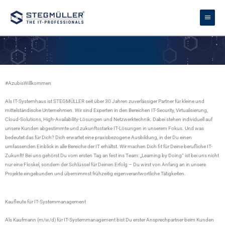
Zum
Haupt
Inhalt
springen
Ausbildung IT-Systemkaufleute
#AzubisWillkommen
Als IT-Systemhaus ist STEGMÜLLER seit über 30 Jahren zuverlässiger Partner für kleine und
mittelständische Unternehmen. Wir sind Experten in den Bereichen IT-Security, Virtualisierung,
Cloud-Solutions, High-Availability-Lösungen und Netzwerktechnik. Dabei stehen individuell auf
unsere Kunden abgestimmte und zukunftsstarke IT-Lösungen in unserem Fokus. Und was
bedeutet das für Dich? Dich erwartet eine praxisbezogene Ausbildung, in der Du einen
umfassenden Einblick in alle Bereiche der IT erhältst. Wir machen Dich fit für Deine berufliche IT-
Zukunft! Bei uns gehörst Du vom ersten Tag an fest ins Team: „Learning by Doing“ ist bei uns nicht
nur eine Floskel, sondern der Schlüssel für Deinen Erfolg – Du wirst von Anfang an in unsere
Projekte eingebunden und übernimmst frühzeitig eigenverantwortliche Tätigkeiten.
Kaufleute für IT-Systemmanagement
Als Kaufmann (m/w/d) für IT-Systemmanagement bist Du erster Ansprechpartner beim Kunden