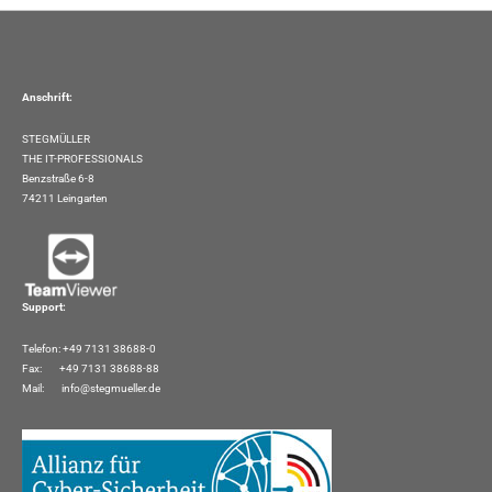
Anschrift:
STEGMÜLLER
THE IT-PROFESSIONALS
Benzstraße 6-8
74211 Leingarten
Support:
Telefon: +49 7131 38688-0
Fax: +49 7131 38688-88
Mail:
info@stegmueller.de