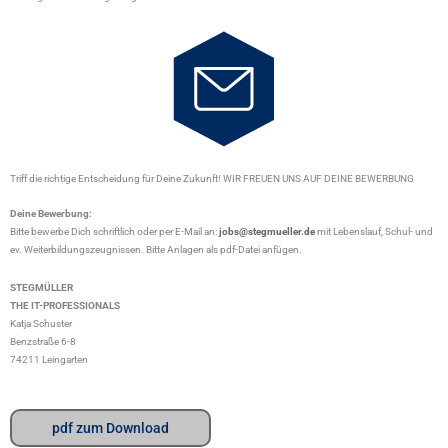
Triff die richtige Entscheidung für Deine Zukunft! WIR FREUEN UNS AUF DEINE BEWERBUNG
Deine Bewerbung:
Bitte bewerbe Dich schriftlich oder per E-Mail an:
jobs@stegmueller.de
mit Lebenslauf, Schul- und
ev. Weiterbildungszeugnissen. Bitte Anlagen als pdf-Datei anfügen.
STEGMÜLLER
THE IT-PROFESSIONALS
Katja Schuster
Benzstraße 6-8
74211 Leingarten
pdf zum Download