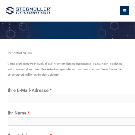
Zum
Haupt
Inhalt
springen
Kontakt
Ihr Kontakt zu uns
Gerne erarbeiten wir individuell auf Ihr Unternehmen angepasste IT-Lösungen, die Ihnen
sofort weiterhelfen – und Ihre Arbeit entspannter und sicherer machen. Vereinbaren Sie
einen unverbindlichen Beratungstermin!
Ihre E-Mail-Adresse
*
Ihr Name
*