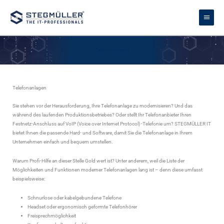
Zum
Haupt
Inhalt
springen
Telefonanlagen
Telefonanlagen
Sie stehen vor der Herausforderung, Ihre Telefonanlage zu modernisieren? Und das
während des laufenden Produktionsbetriebes? Oder stellt Ihr Telefonanbieter Ihren
Festnetz-Anschluss auf VoIP (Voice over Internet Protocol) -Telefonie um? STEGMÜLLER IT
bietet Ihnen die passende Hard- und Software, damit Sie die Telefonanlage in Ihrem
Unternehmen einfach und bequem umstellen.
Warum Profi-Hilfe an dieser Stelle Gold wert ist? Unter anderem, weil die Liste der
Möglichkeiten und Funktionen moderner Telefonanlagen lang ist – denn diese umfasst
beispielsweise:
Schnurlose oder kabelgebundene Telefone
Headset oder ergonomisch geformte Telefonhörer
Freisprechmöglichkeit