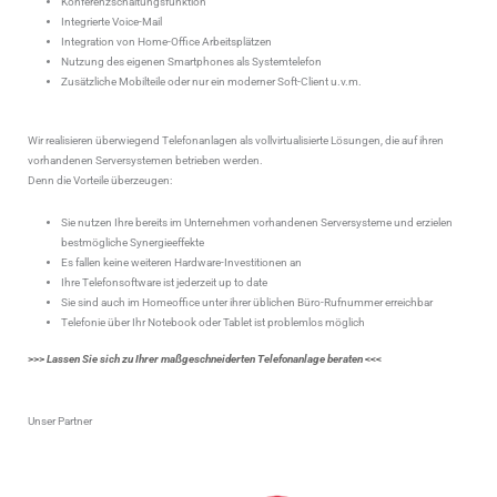
Konferenzschaltungsfunktion
Integrierte Voice-Mail
Integration von Home-Office Arbeitsplätzen
Nutzung des eigenen Smartphones als Systemtelefon
Zusätzliche Mobilteile oder nur ein moderner Soft-Client u.v.m.
Wir realisieren überwiegend Telefonanlagen als vollvirtualisierte Lösungen, die auf ihren
vorhandenen Serversystemen betrieben werden.
Denn die Vorteile überzeugen:
Sie nutzen Ihre bereits im Unternehmen vorhandenen Serversysteme und erzielen
bestmögliche Synergieeffekte
Es fallen keine weiteren Hardware-Investitionen an
Ihre Telefonsoftware ist jederzeit up to date
Sie sind auch im Homeoffice unter ihrer üblichen Büro-Rufnummer erreichbar
Telefonie über Ihr Notebook oder Tablet ist problemlos möglich
>>>
Lassen Sie sich zu Ihrer maßgeschneiderten Telefonanlage beraten
<<<
Unser Partner