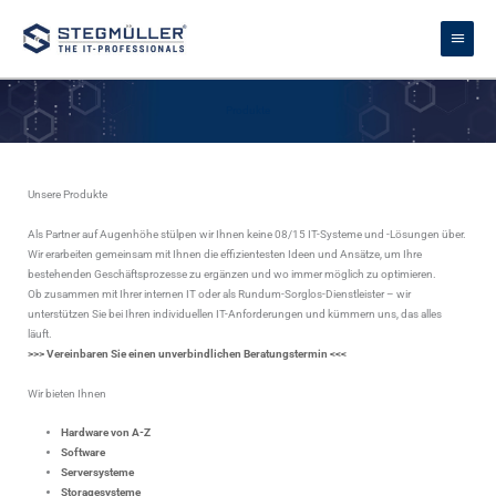
Zum
Haupt
Inhalt
springen
Produkte
Unsere Produkte
Als Partner auf Augenhöhe stülpen wir Ihnen keine 08/15 IT-Systeme und -Lösungen über.
Wir erarbeiten gemeinsam mit Ihnen die effizientesten Ideen und Ansätze, um Ihre
bestehenden Geschäftsprozesse zu ergänzen und wo immer möglich zu optimieren.
Ob zusammen mit Ihrer internen IT oder als Rundum-Sorglos-Dienstleister – wir
unterstützen Sie bei Ihren individuellen IT-Anforderungen und kümmern uns, das alles
läuft.
>>> Vereinbaren Sie einen unverbindlichen Beratungstermin <<<
Wir bieten Ihnen
Hardware von A-Z
Software
Serversysteme
Storagesysteme