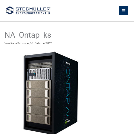
Zum
Haupt
Inhalt
springen
NA_Ontap_ks
Von
Katja Schuster
/
6. Februar 2023