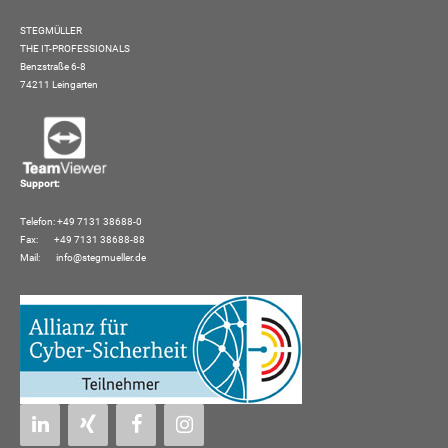
STEGMÜLLER
THE IT-PROFESSIONALS
Benzstraße 6-8
74211 Leingarten
Support:
Telefon: +49 7131 38688-0
Fax: +49 7131 38688-88
Mail:
info@stegmueller.de