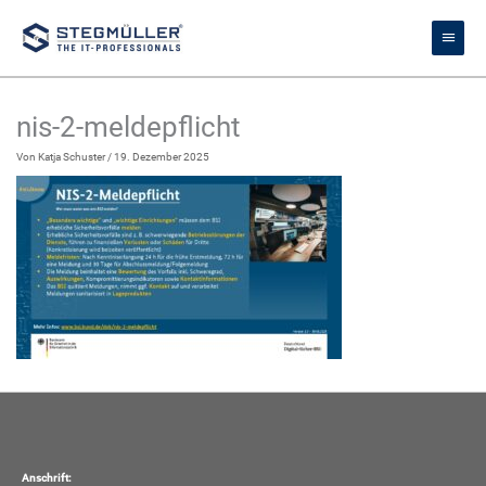
Zum
Haupt
Inhalt
springen
nis-2-meldepflicht
Von
Katja Schuster
/
19. Dezember 2025
Anschrift: