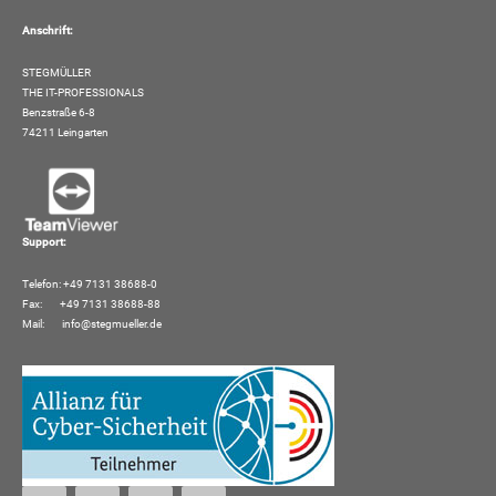
Anschrift:
STEGMÜLLER
THE IT-PROFESSIONALS
Benzstraße 6-8
74211 Leingarten
Support:
Telefon: +49 7131 38688-0
Fax: +49 7131 38688-88
Mail:
info@stegmueller.de