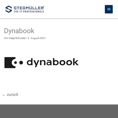
Zum
Haupt
Inhalt
springen
Dynabook
Von
Katja Schuster
/
2. August 2021
←
zurück