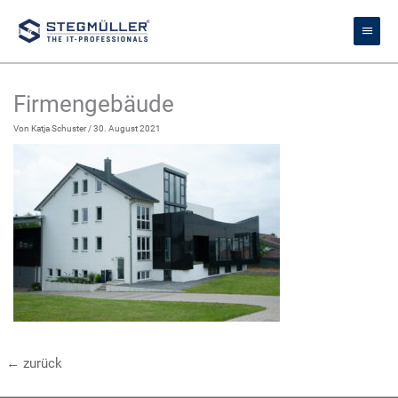
Zum
Haupt
Inhalt
springen
Firmengebäude
Von
Katja Schuster
/
30. August 2021
←
zurück