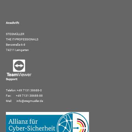
Anschrift:
STEGMÜLLER
THE IT-PROFESSIONALS
Benzstraße 6-8
74211 Leingarten
Support:
Telefon: +49 7131 38688-0
Fax: +49 7131 38688-88
Mail:
info@stegmueller.de