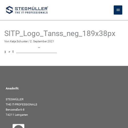
Zum
Haupt
Inhalt
springen
SITP_Logo_Tanss_neg_189x38px
Von
Katja Schuster
/
2. September 2021
Anschrift:
STEGMÜLLER
THE IT-PROFESSIONALS
Benzstraße 6-8
74211 Leingarten