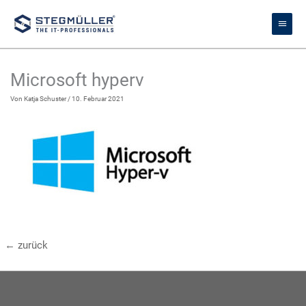
Zum
Haupt
Inhalt
springen
Microsoft hyperv
Von
Katja Schuster
/
10. Februar 2021
←
zurück