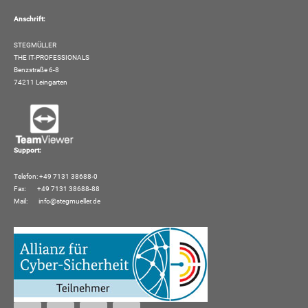
Anschrift:
STEGMÜLLER
THE IT-PROFESSIONALS
Benzstraße 6-8
74211 Leingarten
Support:
Telefon: +49 7131 38688-0
Fax: +49 7131 38688-88
Mail:
info@stegmueller.de