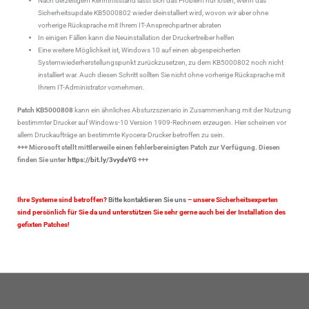
Nach derzeitigem Kenntnisstand lässt sich das Problem nur lösen, wenn das
Sicherheitsupdate KB5000802 wieder deinstalliert wird, wovon wir aber ohne
vorherige Rücksprache mit Ihrem IT-Ansprechpartner abraten
In einigen Fällen kann die Neuinstallation der Druckertreiber helfen
Eine weitere Möglichkeit ist, Windows 10 auf einen abgespeicherten
Systemwiederherstellungspunkt zurückzusetzen, zu dem KB5000802 noch nicht
installiert war. Auch diesen Schritt sollten Sie nicht ohne vorherige Rücksprache mit
Ihrem IT-Administrator vornehmen.
Patch KB5000808
kann ein ähnliches Absturzszenario in Zusammenhang mit der Nutzung
bestimmter Drucker auf Windows-10 Version 1909-Rechnern erzeugen. Hier scheinen vor
allem Druckaufträge an bestimmte Kyocera-Drucker betroffen zu sein.
+++ Microsoft stellt mittlerweile einen fehlerbereinigten Patch zur Verfügung. Diesen
finden Sie unter
https://bit.ly/3vydeYG
+++
Ihre Systeme sind betroffen?
Bitte kontaktieren Sie uns
– unsere Sicherheitsexperten
sind persönlich für Sie da und unterstützen Sie sehr gerne auch bei der Installation des
gefixten Patches!