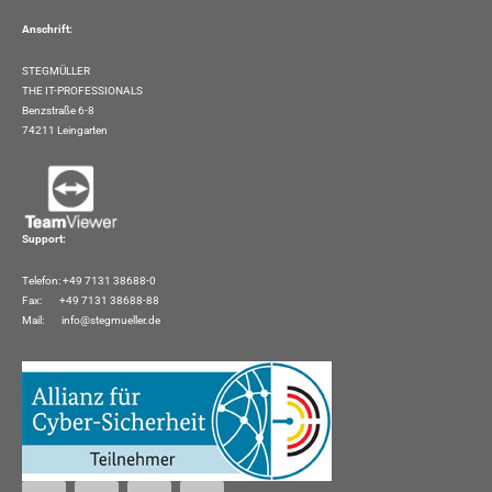
Anschrift:
STEGMÜLLER
THE IT-PROFESSIONALS
Benzstraße 6-8
74211 Leingarten
Support:
Telefon: +49 7131 38688-0
Fax: +49 7131 38688-88
Mail:
info@stegmueller.de