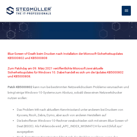
Zum
Haupt
Inhalt
springen
Microsoft Sicherheitsupdates
Blue-Screen-of-Death beim Drucken nach Installation der Microsoft-Sicherheitsupdates
KB5000802 und KB5000808
Zum Patchday am 09. März 2021 veröffentlichte Microsoft zwei aktuelle
Sicherheitsupdates für Windows 10. Dabei handelt es sich um die Updates KB5000802
und KB5000808.
Patch KB5000802
kann nun bei bestimmten Netzwerkdruckern Probleme verursachen und
bringt einige Windows-10-Systeme zum Absturz, sobald diese einen Netzwerkdrucker
nutzen wollen:
Das Problem tritt nach aktuellem Kenntnisstand unter anderem bei Druckern von
Kyocera, Ricoh, Zebra, Dymo, aber auch von anderen Herstellern auf
Die betroffenen Windows-10-Rechner verabschieden sich mit einem Blue-Screen-of-
Deat (BSOD). Als Fehlercode wird „APC_INDEX_MISMATCH for win32kfull.sys“
ausgegeben