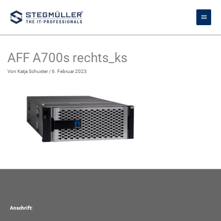
Zum
Haupt
Inhalt
springen
AFF A700s rechts_ks
Von
Katja Schuster
/
6. Februar 2023
Anschrift: