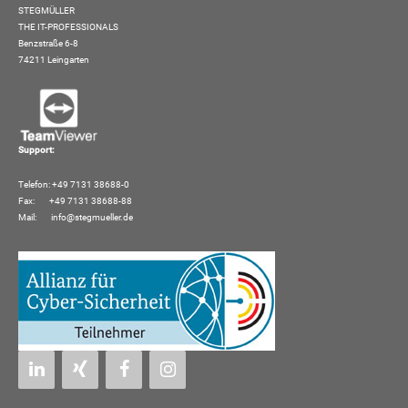
STEGMÜLLER
THE IT-PROFESSIONALS
Benzstraße 6-8
74211 Leingarten
Support:
Telefon: +49 7131 38688-0
Fax: +49 7131 38688-88
Mail:
info@stegmueller.de