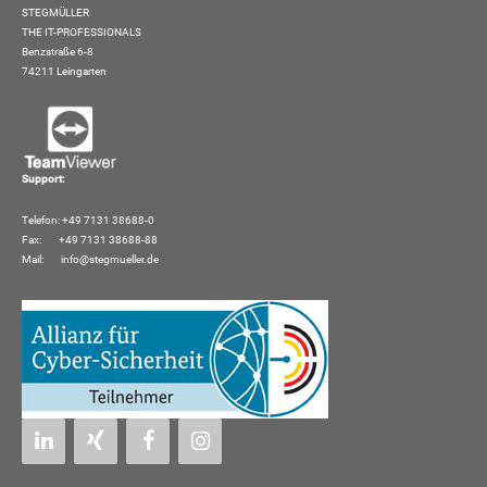
STEGMÜLLER
THE IT-PROFESSIONALS
Benzstraße 6-8
74211 Leingarten
Support:
Telefon: +49 7131 38688-0
Fax: +49 7131 38688-88
Mail:
info@stegmueller.de