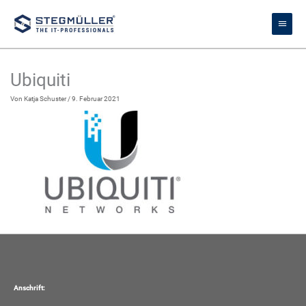
Zum
Haupt
Inhalt
springen
Ubiquiti
Von
Katja Schuster
/
9. Februar 2021
Anschrift: