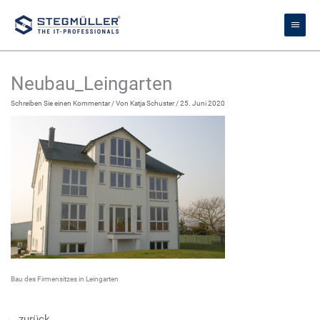
Zum
Haupt
Inhalt
springen
Neubau_Leingarten
Schreiben Sie einen Kommentar
/ Von
Katja Schuster
/
25. Juni 2020
Bau des Firmensitzes in Leingarten
←
zurück