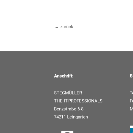
←
zurück
Anschrift:
S
STEGMÜLLER
T
THE IT-PROFESSIONALS
F
Benzstraße 6-8
74211 Leingarten