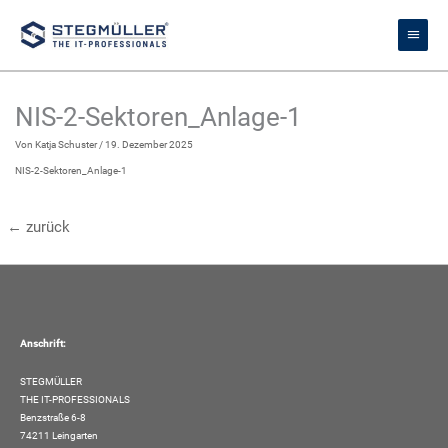
Zum
Haupt
Inhalt
springen
NIS-2-Sektoren_Anlage-1
Von
Katja Schuster
/
19. Dezember 2025
NIS-2-Sektoren_Anlage-1
←
zurück
Anschrift:
STEGMÜLLER
THE IT-PROFESSIONALS
Benzstraße 6-8
74211 Leingarten