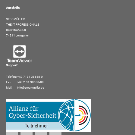
Anschrift:
STEGMÜLLER
THE IT-PROFESSIONALS
Benzstraße 6-8
74211 Leingarten
Support:
Telefon: +49 7131 38688-0
Fax: +49 7131 38688-88
Mail:
info@stegmueller.de