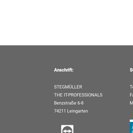
Anschrift:
S
STEGMÜLLER
T
THE IT-PROFESSIONALS
F
Benzstraße 6-8
74211 Leingarten