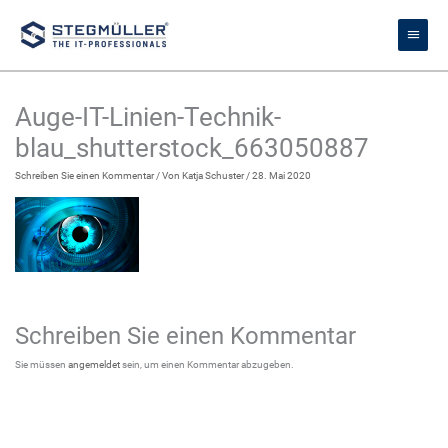
Zum
Haupt
Inhalt
springen
Auge-IT-Linien-Technik-
blau_shutterstock_663050887
Schreiben Sie einen Kommentar
/ Von
Katja Schuster
/
28. Mai 2020
Schreiben Sie einen Kommentar
Sie müssen
angemeldet
sein, um einen Kommentar abzugeben.