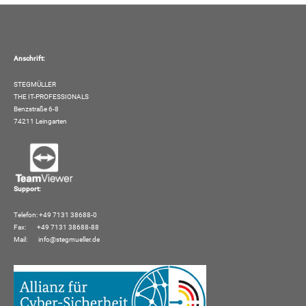
Anschrift:
STEGMÜLLER
THE IT-PROFESSIONALS
Benzstraße 6-8
74211 Leingarten
Support:
Telefon: +49 7131 38688-0
Fax: +49 7131 38688-88
Mail:
info@stegmueller.de