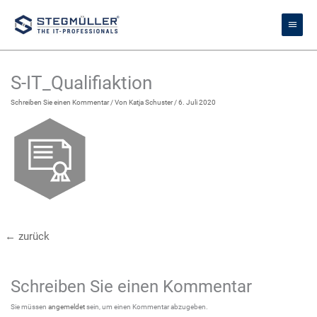
Zum
Haupt
Inhalt
springen
S-IT_Qualifiaktion
Schreiben Sie einen Kommentar
/ Von
Katja Schuster
/
6. Juli 2020
←
zurück
Schreiben Sie einen Kommentar
Sie müssen
angemeldet
sein, um einen Kommentar abzugeben.