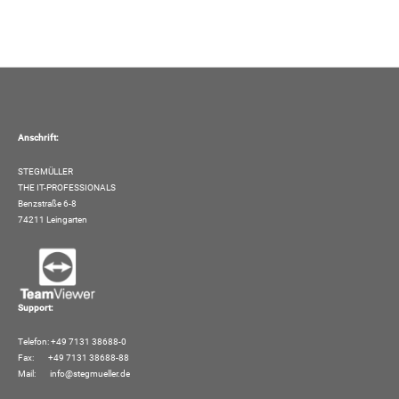
Anschrift:
STEGMÜLLER
THE IT-PROFESSIONALS
Benzstraße 6-8
74211 Leingarten
Support:
Telefon: +49 7131 38688-0
Fax: +49 7131 38688-88
Mail:
info@stegmueller.de