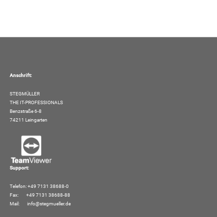
Anschrift:
STEGMÜLLER
THE IT-PROFESSIONALS
Benzstraße 6-8
74211 Leingarten
Support:
Telefon: +49 7131 38688-0
Fax: +49 7131 38688-88
Mail:
info@stegmueller.de