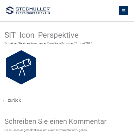
Zum
Haupt
Inhalt
springen
SIT_Icon_Perspektive
Schreiben Sie einen Kommentar
/ Von
Katja Schuster
/
2. Juni 2020
←
zurück
Schreiben Sie einen Kommentar
Sie müssen
angemeldet
sein, um einen Kommentar abzugeben.