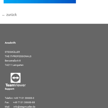
←
zurück
Anschrift:
STEGMÜLLER
THE IT-PROFESSIONALS
Benzstraße 6-8
74211 Leingarten
Support:
Telefon: +49 7131 38688-0
Fax: +49 7131 38688-88
Mail:
info@stegmueller.de