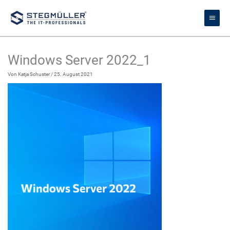
Zum
Haupt
Inhalt
springen
Windows Server 2022_1
Von
Katja Schuster
/
25. August 2021